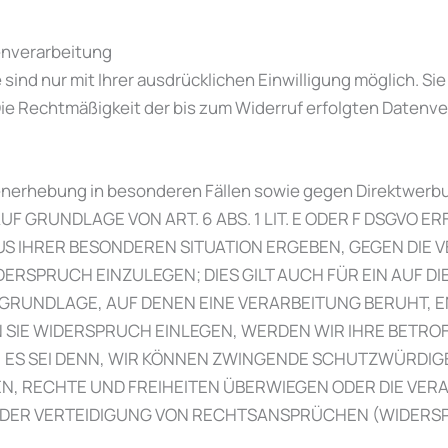
tenverarbeitung
ind nur mit Ihrer ausdrücklichen Einwilligung möglich. Sie 
 Die Rechtmäßigkeit der bis zum Widerruf erfolgten Datenv
nerhebung in besonderen Fällen sowie gegen Direktwerbu
 GRUNDLAGE VON ART. 6 ABS. 1 LIT. E ODER F DSGVO ER
AUS IHRER BESONDEREN SITUATION ERGEBEN, GEGEN DIE 
RSPRUCH EINZULEGEN; DIES GILT AUCH FÜR EIN AUF D
TSGRUNDLAGE, AUF DENEN EINE VERARBEITUNG BERUHT, 
SIE WIDERSPRUCH EINLEGEN, WERDEN WIR IHRE BETR
, ES SEI DENN, WIR KÖNNEN ZWINGENDE SCHUTZWÜRDIG
EN, RECHTE UND FREIHEITEN ÜBERWIEGEN ODER DIE VER
R VERTEIDIGUNG VON RECHTSANSPRÜCHEN (WIDERSPRU