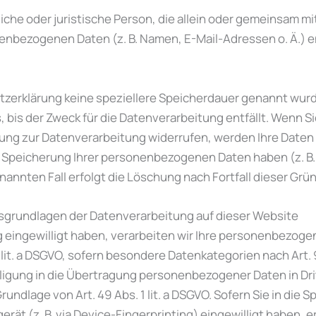
rliche oder juristische Person, die allein oder gemeinsam 
nenbezogenen Daten (z. B. Namen, E-Mail-Adressen o. Ä.) 
tzerklärung keine speziellere Speicherdauer genannt wurd
bis der Zweck für die Datenverarbeitung entfällt. Wenn S
gung zur Datenverarbeitung widerrufen, werden Ihre Daten 
ie Speicherung Ihrer personenbezogenen Daten haben (z. B.
annten Fall erfolgt die Löschung nach Fortfall dieser Grü
sgrundlagen der Datenverarbeitung auf dieser Website
g eingewilligt haben, verarbeiten wir Ihre personenbezoge
. 2 lit. a DSGVO, sofern besondere Datenkategorien nach Art
illigung in die Übertragung personenbezogener Daten in Dri
ndlage von Art. 49 Abs. 1 lit. a DSGVO. Sofern Sie in die 
gerät (z. B. via Device-Fingerprinting) eingewilligt haben,